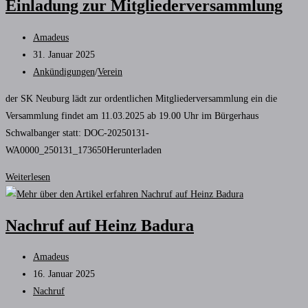
Einladung zur Mitgliederversammlung
Sailer
Beitrags-
Amadeus
Autor:
Beitrag
31. Januar 2025
veröffentlicht:
Beitrags-
Ankündigungen
/
Verein
Kategorie:
der SK Neuburg lädt zur ordentlichen Mitgliederversammlung ein die
Versammlung findet am 11.03.2025 ab 19.00 Uhr im Bürgerhaus
Schwalbanger statt: DOC-20250131-
WA0000_250131_173650Herunterladen
Einladung
Weiterlesen
zur
Mitgliederversammlung
Nachruf auf Heinz Badura
Beitrags-
Amadeus
Autor:
Beitrag
16. Januar 2025
veröffentlicht:
Beitrags-
Nachruf
Kategorie: