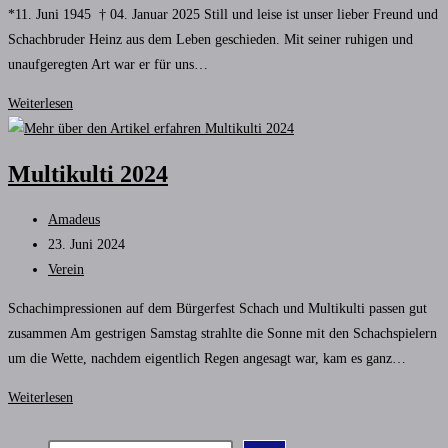
*11. Juni 1945 † 04. Januar 2025 Still und leise ist unser lieber Freund und
Schachbruder Heinz aus dem Leben geschieden. Mit seiner ruhigen und
unaufgeregten Art war er für uns…
Nachruf
Weiterlesen
auf
Heinz
Multikulti 2024
Badura
Beitrags-
Amadeus
Autor:
Beitrag
23. Juni 2024
veröffentlicht:
Beitrags-
Verein
Kategorie:
Schachimpressionen auf dem Bürgerfest Schach und Multikulti passen gut
zusammen Am gestrigen Samstag strahlte die Sonne mit den Schachspielern
um die Wette, nachdem eigentlich Regen angesagt war, kam es ganz…
Multikulti
Weiterlesen
2024