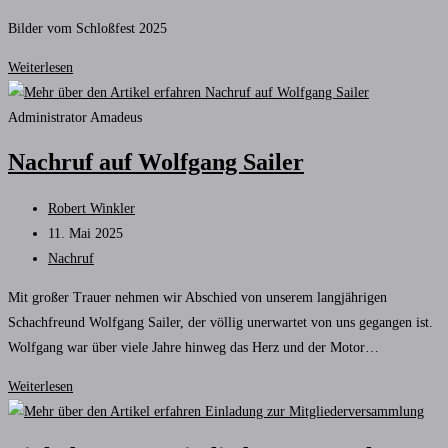
Kategorie:
Bilder vom Schloßfest 2025
Eindrücke
Weiterlesen
vom
Schloßfest
Administrator Amadeus
2025
Nachruf auf Wolfgang Sailer
Beitrags-
Robert Winkler
Autor:
Beitrag
11. Mai 2025
veröffentlicht:
Beitrags-
Nachruf
Kategorie:
Mit großer Trauer nehmen wir Abschied von unserem langjährigen
Schachfreund Wolfgang Sailer, der völlig unerwartet von uns gegangen ist.
Wolfgang war über viele Jahre hinweg das Herz und der Motor…
Nachruf
Weiterlesen
auf
Wolfgang