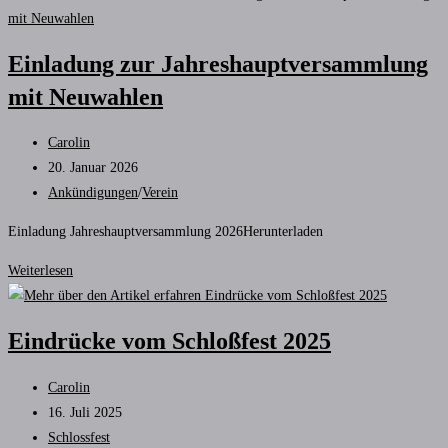
Einladung zur Jahreshauptversammlung
mit Neuwahlen
Beitrags-
Carolin
Autor:
Beitrag
20. Januar 2026
veröffentlicht:
Beitrags-
Ankündigungen
/
Verein
Kategorie:
Einladung Jahreshauptversammlung 2026Herunterladen
Einladung
Weiterlesen
zur
Jahreshauptversammlung
Eindrücke vom Schloßfest 2025
mit
Neuwahlen
Beitrags-
Carolin
Autor:
Beitrag
16. Juli 2025
veröffentlicht:
Beitrags-
Schlossfest