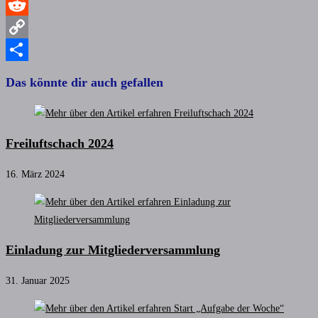
WhatsApp
Reddit
Copy
Link
Teilen
Das könnte dir auch gefallen
Freiluftschach 2024
16. März 2024
Einladung zur Mitgliederversammlung
31. Januar 2025