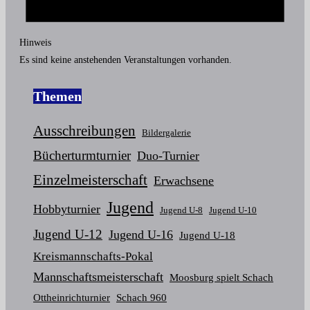
Hinweis
Es sind keine anstehenden Veranstaltungen vorhanden.
Themen
Ausschreibungen
Bildergalerie
Bücherturmturnier
Duo-Turnier
Einzelmeisterschaft
Erwachsene
Jugend
Hobbyturnier
Jugend U-8
Jugend U-10
Jugend U-12
Jugend U-16
Jugend U-18
Kreismannschafts-Pokal
Mannschaftsmeisterschaft
Moosburg spielt Schach
Ottheinrichturnier
Schach 960