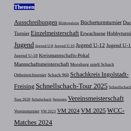
Themen
Ausschreibungen
Bücherturmturnier
Duo
Bildergalerie
Einzelmeisterschaft
Turnier
Erwachsene
Hobbyturni
Jugend
Jugend U-12
Jugend U-1
Jugend U-8
Jugend U-10
Kreismannschafts-Pokal
Jugend U-18
Mannschaftsmeisterschaft
Moosburg spielt Schach
Schachkreis Ingolstadt-
Ottheinrichturnier
Schach 960
Schnellschach-Tour 2025
Freising
Schnellschac
Vereinsmeisterschaft
Tour 2026
Schulschach
Senioren
VM 2025
WCC-
VM 2024
Vereinsturnier
VM 2023
Matches 2024