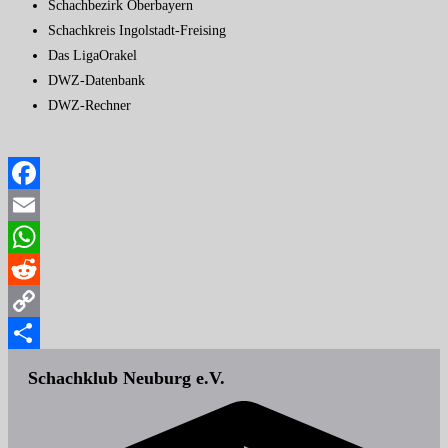
Schachbezirk Oberbayern
Schachkreis Ingolstadt-Freising
Das LigaOrakel
DWZ-Datenbank
DWZ-Rechner
Facebook
Email
WhatsApp
Reddit
Copy
Link
Teilen
Schachklub Neuburg e.V.