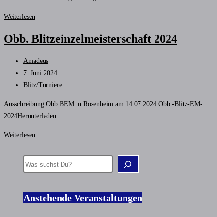
Duo-
Weiterlesen
Turnier
Obb. Blitzeinzelmeisterschaft 2024
2024
in
Beitrags-
Amadeus
Neuburg
Autor:
Beitrag
7. Juni 2024
veröffentlicht:
Beitrags-
Blitz
/
Turniere
Kategorie:
Ausschreibung Obb.BEM in Rosenheim am 14.07.2024 Obb.-Blitz-EM-
2024Herunterladen
Obb.
Weiterlesen
Blitzeinzelmeisterschaft
2024
Suchen
Anstehende Veranstaltungen