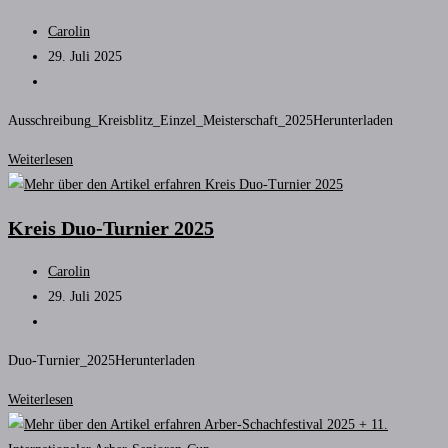
Beitrags-
Carolin
Autor:
Beitrag
29. Juli 2025
veröffentlicht:
Beitrags-
Kategorie:
Ausschreibung_Kreisblitz_Einzel_Meisterschaft_2025Herunterladen
Kreis
Weiterlesen
Blitz-
Einzelmeisterschaft
Kreis Duo-Turnier 2025
Beitrags-
Carolin
Autor:
Beitrag
29. Juli 2025
veröffentlicht:
Beitrags-
Kategorie:
Duo-Turnier_2025Herunterladen
Kreis
Weiterlesen
Duo-