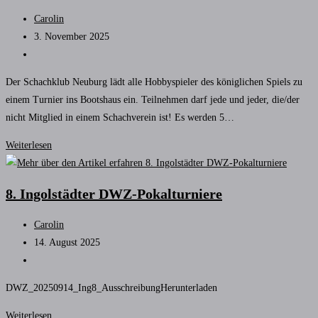
Beitrags-
Carolin
Autor:
Beitrag
3. November 2025
veröffentlicht:
Beitrags-
Kategorie:
Der Schachklub Neuburg lädt alle Hobbyspieler des königlichen Spiels zu
einem Turnier ins Bootshaus ein. Teilnehmen darf jede und jeder, die/der
nicht Mitglied in einem Schachverein ist! Es werden 5…
Schachturnier
Weiterlesen
für
Hobbyspieler
8. Ingolstädter DWZ-Pokalturniere
Beitrags-
Carolin
Autor:
Beitrag
14. August 2025
veröffentlicht:
Beitrags-
Kategorie:
DWZ_20250914_Ing8_AusschreibungHerunterladen
8.
Weiterlesen