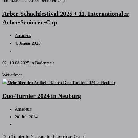
Turnier
2025
Arber-Schachfestival 2025 + 11. Internationaler
Arber-Senioren-Cup
Beitrags-
Amadeus
Autor:
Beitrag
4. Januar 2025
veröffentlicht:
Beitrags-
Kategorie:
02.-10.08.2025 in Bodenmais
Arber-
Weiterlesen
Schachfestival
2025
Duo-Turnier 2024 in Neuburg
+
11.
Beitrags-
Amadeus
Internationaler
Autor:
Beitrag
20. Juli 2024
Arber-
veröffentlicht:
Beitrags-
Senioren-
Kategorie:
Cup
Duo-Turnier in Neuburg im Bürgerhaus Ostend