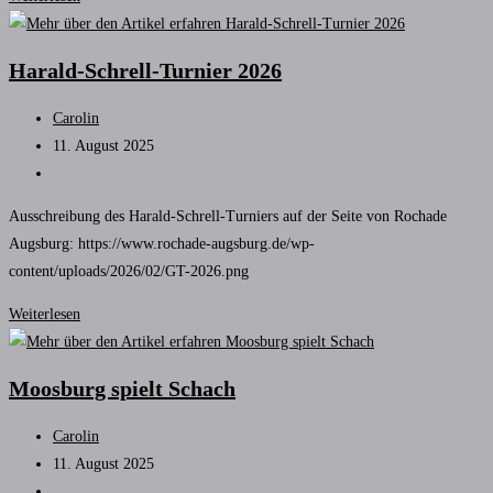
Ingolstädter
DWZ-
Harald-Schrell-Turnier 2026
Pokalturniere
Beitrags-
Carolin
Autor:
Beitrag
11. August 2025
veröffentlicht:
Beitrags-
Kategorie:
Ausschreibung des Harald-Schrell-Turniers auf der Seite von Rochade
Augsburg: https://www.rochade-augsburg.de/wp-
content/uploads/2026/02/GT-2026.png
Harald-
Weiterlesen
Schrell-
Turnier
Moosburg spielt Schach
2026
Beitrags-
Carolin
Autor:
Beitrag
11. August 2025
veröffentlicht:
Beitrags-