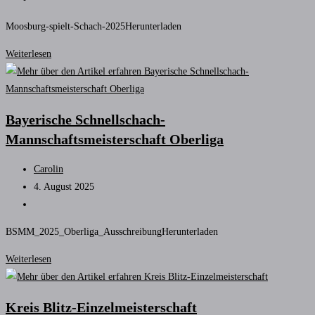
Kategorie:
Moosburg-spielt-Schach-2025Herunterladen
Moosburg
Weiterlesen
spielt
Schach
Bayerische Schnellschach-
Mannschaftsmeisterschaft Oberliga
Beitrags-
Carolin
Autor:
Beitrag
4. August 2025
veröffentlicht:
Beitrags-
Kategorie:
BSMM_2025_Oberliga_AusschreibungHerunterladen
Bayerische
Weiterlesen
Schnellschach-
Mannschaftsmeisterschaft
Kreis Blitz-Einzelmeisterschaft
Oberliga