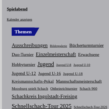
Spielabend
Kalender anzeigen
Themen
Ausschreibungen
Bücherturmturnier
Bildergalerie
Einzelmeisterschaft
Duo-Turnier
Erwachsene
Jugend
Hobbyturnier
Jugend U-8
Jugend U-10
Jugend U-12
Jugend U-16
Jugend U-18
Mannschaftsmeisterschaft
Kreismannschafts-Pokal
Moosburg spielt Schach
Ottheinrichturnier
Schach 960
Schachkreis Ingolstadt-Freising
Schnellschach-Tour 2025
Schnellschach-Tour 2026