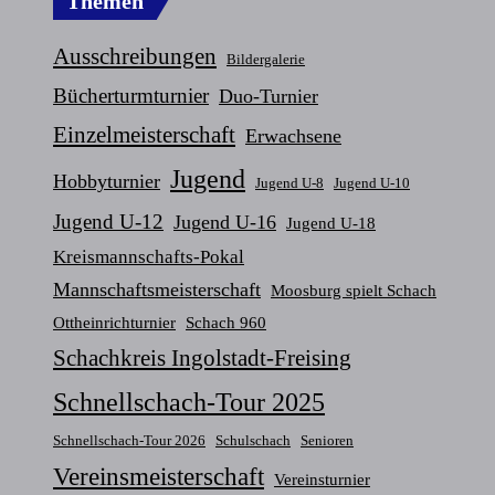
Themen
Ausschreibungen
Bildergalerie
Bücherturmturnier
Duo-Turnier
Einzelmeisterschaft
Erwachsene
Jugend
Hobbyturnier
Jugend U-8
Jugend U-10
Jugend U-12
Jugend U-16
Jugend U-18
Kreismannschafts-Pokal
Mannschaftsmeisterschaft
Moosburg spielt Schach
Ottheinrichturnier
Schach 960
Schachkreis Ingolstadt-Freising
Schnellschach-Tour 2025
Schnellschach-Tour 2026
Schulschach
Senioren
Vereinsmeisterschaft
Vereinsturnier