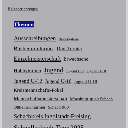
Kalender anzeigen
Themen
Ausschreibungen
Bildergalerie
Bücherturmturnier
Duo-Turnier
Einzelmeisterschaft
Erwachsene
Jugend
Hobbyturnier
Jugend U-8
Jugend U-10
Jugend U-12
Jugend U-16
Jugend U-18
Kreismannschafts-Pokal
Mannschaftsmeisterschaft
Moosburg spielt Schach
Ottheinrichturnier
Schach 960
Schachkreis Ingolstadt-Freising
Schnellschach-Tour 2025