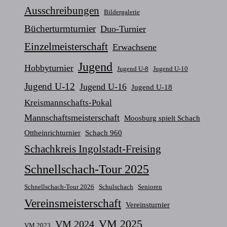
Ausschreibungen
Bildergalerie
Bücherturmturnier
Duo-Turnier
Einzelmeisterschaft
Erwachsene
Jugend
Hobbyturnier
Jugend U-8
Jugend U-10
Jugend U-12
Jugend U-16
Jugend U-18
Kreismannschafts-Pokal
Mannschaftsmeisterschaft
Moosburg spielt Schach
Ottheinrichturnier
Schach 960
Schachkreis Ingolstadt-Freising
Schnellschach-Tour 2025
Schnellschach-Tour 2026
Schulschach
Senioren
Vereinsmeisterschaft
Vereinsturnier
VM 2025
VM 2024
VM 2023