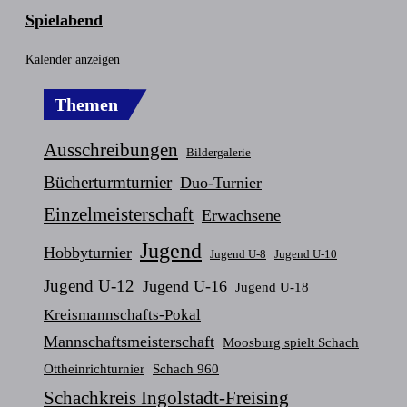
Spielabend
Kalender anzeigen
Themen
Ausschreibungen
Bildergalerie
Bücherturmturnier
Duo-Turnier
Einzelmeisterschaft
Erwachsene
Jugend
Hobbyturnier
Jugend U-8
Jugend U-10
Jugend U-12
Jugend U-16
Jugend U-18
Kreismannschafts-Pokal
Mannschaftsmeisterschaft
Moosburg spielt Schach
Ottheinrichturnier
Schach 960
Schachkreis Ingolstadt-Freising