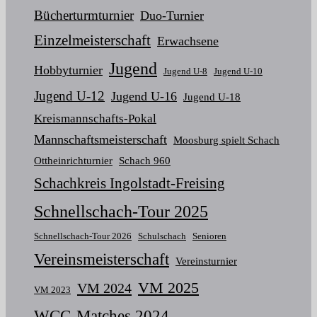
Bücherturmturnier
Duo-Turnier
Einzelmeisterschaft
Erwachsene
Jugend
Hobbyturnier
Jugend U-8
Jugend U-10
Jugend U-12
Jugend U-16
Jugend U-18
Kreismannschafts-Pokal
Mannschaftsmeisterschaft
Moosburg spielt Schach
Ottheinrichturnier
Schach 960
Schachkreis Ingolstadt-Freising
Schnellschach-Tour 2025
Schnellschach-Tour 2026
Schulschach
Senioren
Vereinsmeisterschaft
Vereinsturnier
VM 2025
VM 2024
VM 2023
WCC-Matches 2024