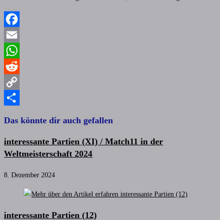
Facebook
Email
WhatsApp
Reddit
Copy
Link
Teilen
Das könnte dir auch gefallen
interessante Partien (XI) / Match11 in der
Weltmeisterschaft 2024
8. Dezember 2024
interessante Partien (12)