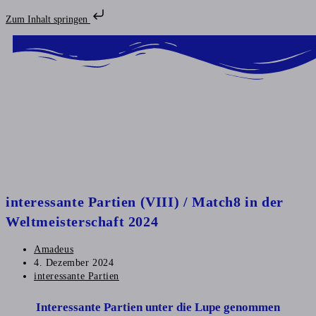
Zum Inhalt springen
interessante Partien (VIII) / Match8 in der
Weltmeisterschaft 2024
Amadeus
4. Dezember 2024
interessante Partien
Interessante Partien unter die Lupe genommen