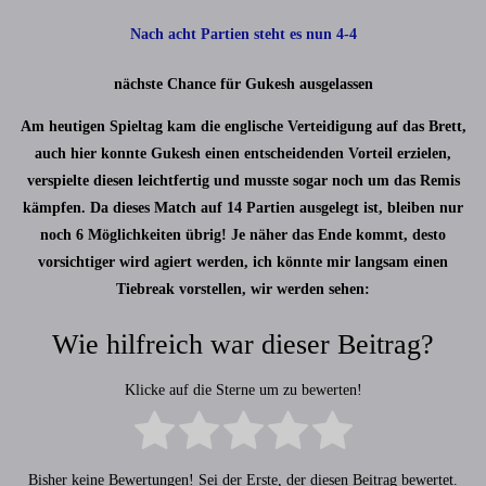
Nach acht Partien steht es nun
4-4
nächste Chance für Gukesh ausgelassen
Am heutigen Spieltag kam die englische Verteidigung auf das Brett,
auch hier konnte Gukesh einen entscheidenden Vorteil erzielen,
verspielte diesen leichtfertig und musste sogar noch um das Remis
kämpfen. Da dieses Match auf 14 Partien ausgelegt ist, bleiben nur
noch 6 Möglichkeiten übrig! Je näher das Ende kommt, desto
vorsichtiger wird agiert werden, ich könnte mir langsam einen
Tiebreak vorstellen, wir werden sehen:
Wie hilfreich war dieser Beitrag?
Klicke auf die Sterne um zu bewerten!
Bisher keine Bewertungen! Sei der Erste, der diesen Beitrag bewertet.