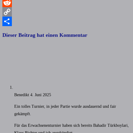
WhatsApp
Reddit
Copy
Link
Teilen
Dieser Beitrag hat einen Kommentar
Benedikt
4. Juni 2025
Ein tolles Turnier, in jeder Partie wurde ausdauernd und fair
gekämpft.
Für das Erwachsenenturnier haben sich bereits Bahadir Türkboylari,
Klaus Richter und ich angekündigt.