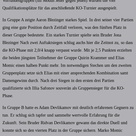
Vorrundengruppen (im Modus Jeder gegen jeden) wurden die vier
Qualifikationsplätze für das anschließende KO-Turnier ausgespielt.
In Gruppe A zeigte Aaron Blezinger starkes Spiel. In drei seiner vier Partien
ging eine gute Position durch Zeitfall verloren, was den fünften Platz in
dieser Gruppe bedeutete. Ein starkes Turnier spielte sein Bruder Jona
Blezinger Nach zwei Auftaktsiegen schlug auchs hier die Zeitnot zu, so dass
die KO-Phase mit 2,0/4 knapp verpasst wurde. Mit je 2,5 Punkten erzielten
die beiden jüngsten Teilnehmer der Gruppe Quirin Krammer und Elias
Momic einen halben Punkt mehr. Im notwendigen Stechen um den zweiten
Gruppenplatz setze sich Elias mit einer ansprechenden Kombination samt
Damengewinn durch. Nach drei Siegen in den ersten drei Partien
qualifizierte sich Illia Safonov souverän als Gruppensieger für die KO-
Phase.
In Gruppe B hatte es Adam Devlikamov mit deutlich erfahrenen Gegnern zu
tun. Er schlug sich tapfer und sammelte wertvolle Erfahrung für die
Zukunft. Sein Bruder Ridvan Devlikamov gewann das direkte Duell und
konnte sich so den vierten Platz in der Gruppe sichern. Marko Momic