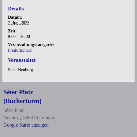
Details
Datum:
7. Juni 2025
Zeit:
9:00 – 16:00
Veranstaltungskategorie:
Freiluftschach
Veranstalter
Stadt Neuburg
Séter Platz
(Bücherturm)
Séter Platz
Neuburg
,
86633
Germany
Google Karte anzeigen