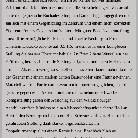
besser, es zeichnete sich jedoch ein harter Kampf ab. Mit nahender
Zeitkontrolle fielen hier nach und nach die Entscheidungen: Vaccaroni
hatte die gegnerische Rochadestellung am Damenflügel angegriffen und
sah sich mit einem Gegenschlag im Zentrum und einem nicht korrekten
Figurenopfer des Gegners konfrontiert. Mit guter Bedenkzeiteinteilung
umschiffte er mögliche Fallstricke und brachte Neuburg in Front.
Christian Liesecke erhöhte auf 3,5:1,5, in dem er in einer komplexen
Stellung die bessere Übersicht behielt. An Brett 2 hatte Wurzel aus der
Eröffnung heraus eine solide Stellung aufgebaut und einen Mehrbauern
erreicht. Als er ein wenig zu schnell einen zweiten Bauern nahm, konnte
der Gegner mit einem starken dritten Bauernopfer eine Figur gewinnen.
Materiell war die Partie damit zwar noch immer ausgeglichen, aber die
größere gegnerische Aktivität und die nun zunehmend schwache
Königsstellung gaben den Ausschlag für den Waldkraiburger
Anschlusstreffer. Mindestens einen Mannschaftspunkt sicherte Holl an
Brett 4 den Neuburgern indem er seine Schwarzpartie aus einer optisch
gefährdeten Stellung dank starker Figurenaktivität im
Doppelturmendspiel zu einem Remis führte. Ebenhöch blieb es