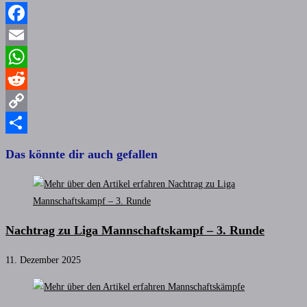
Facebook
Email
WhatsApp
Reddit
Copy
Link
Teilen
Das könnte dir auch gefallen
Nachtrag zu Liga Mannschaftskampf – 3. Runde
11. Dezember 2025