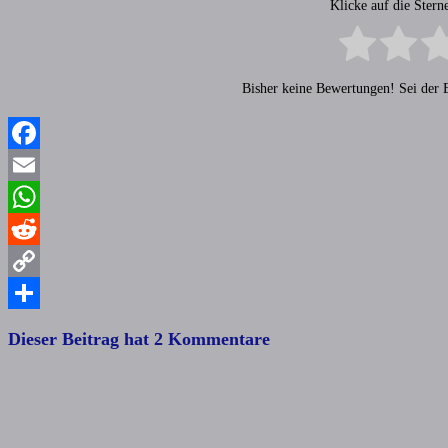
Klicke auf die Ster
Bisher keine Bewertungen! Sei der E
Facebook
Email
WhatsApp
Reddit
Copy
Link
Teilen
Dieser Beitrag hat 2 Kommentare