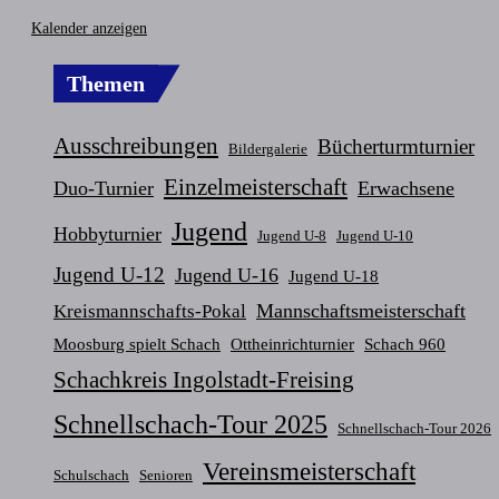
Kalender anzeigen
Themen
Ausschreibungen
Bücherturmturnier
Bildergalerie
Einzelmeisterschaft
Duo-Turnier
Erwachsene
Jugend
Hobbyturnier
Jugend U-8
Jugend U-10
Jugend U-12
Jugend U-16
Jugend U-18
Mannschaftsmeisterschaft
Kreismannschafts-Pokal
Moosburg spielt Schach
Ottheinrichturnier
Schach 960
Schachkreis Ingolstadt-Freising
Schnellschach-Tour 2025
Schnellschach-Tour 2026
Vereinsmeisterschaft
Schulschach
Senioren