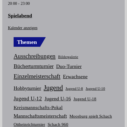
20:00
-
23:00
Spielabend
Kalender anzeigen
Themen
Ausschreibungen
Bildergalerie
Bücherturmturnier
Duo-Turnier
Einzelmeisterschaft
Erwachsene
Jugend
Hobbyturnier
Jugend U-8
Jugend U-10
Jugend U-12
Jugend U-16
Jugend U-18
Kreismannschafts-Pokal
Mannschaftsmeisterschaft
Moosburg spielt Schach
Ottheinrichturnier
Schach 960