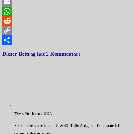
Facebook
Email
WhatsApp
Reddit
Copy
Link
Teilen
Dieser Beitrag hat 2 Kommentare
Timo
20. Januar 2026
Sehr interessante Idee mit Weiß. Tolle Aufgabe. Da konnte ich
definitiv davon lernen.