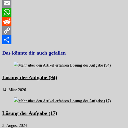
Facebook
Email
WhatsApp
Reddit
Copy
Link
Teilen
Das könnte dir auch gefallen
Lösung der Aufgabe (94)
14. März 2026
Lösung der Aufgabe (17)
3. August 2024