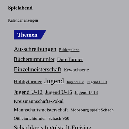
Spielabend
Kalender anzeigen
Themen
Ausschreibungen
Bildergalerie
Bücherturmturnier
Duo-Turnier
Einzelmeisterschaft
Erwachsene
Jugend
Hobbyturnier
Jugend U-8
Jugend U-10
Jugend U-12
Jugend U-16
Jugend U-18
Kreismannschafts-Pokal
Mannschaftsmeisterschaft
Moosburg spielt Schach
Ottheinrichturnier
Schach 960
Schachkreis Ingolstadt-Freising