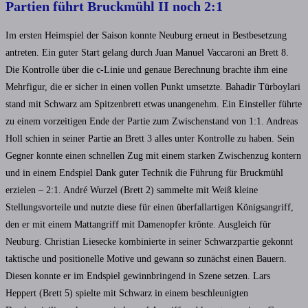
Partien führt Bruckmühl II noch 2:1
Im ersten Heimspiel der Saison konnte Neuburg erneut in Bestbesetzung
antreten. Ein guter Start gelang durch Juan Manuel Vaccaroni an Brett 8.
Die Kontrolle über die c-Linie und genaue Berechnung brachte ihm eine
Mehrfigur, die er sicher in einen vollen Punkt umsetzte. Bahadir Türboylari
stand mit Schwarz am Spitzenbrett etwas unangenehm. Ein Einsteller führte
zu einem vorzeitigen Ende der Partie zum Zwischenstand von 1:1. Andreas
Holl schien in seiner Partie an Brett 3 alles unter Kontrolle zu haben. Sein
Gegner konnte einen schnellen Zug mit einem starken Zwischenzug kontern
und in einem Endspiel Dank guter Technik die Führung für Bruckmühl
erzielen – 2:1. André Wurzel (Brett 2) sammelte mit Weiß kleine
Stellungsvorteile und nutzte diese für einen überfallartigen Königsangriff,
den er mit einem Mattangriff mit Damenopfer krönte. Ausgleich für
Neuburg. Christian Liesecke kombinierte in seiner Schwarzpartie gekonnt
taktische und positionelle Motive und gewann so zunächst einen Bauern.
Diesen konnte er im Endspiel gewinnbringend in Szene setzen. Lars
Heppert (Brett 5) spielte mit Schwarz in einem beschleunigten