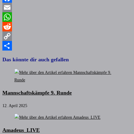
Facebook
Email
WhatsApp
Reddit
Copy
Link
Teilen
Das könnte dir auch gefallen
Mannschaftskämpfe 9. Runde
12. April 2025
Amadeus_LIVE