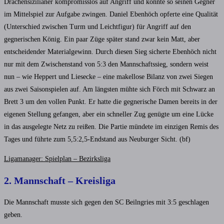
Drachensizilianer kompromisslos auf Angriff und konnte so seinen Gegner
im Mittelspiel zur Aufgabe zwingen. Daniel Ebenhöch opferte eine Qualität
(Unterschied zwischen Turm und Leichtfigur) für Angriff auf den
gegnerischen König. Ein paar Züge später stand zwar kein Matt, aber
entscheidender Materialgewinn. Durch diesen Sieg sicherte Ebenhöch nicht
nur mit dem Zwischenstand von 5:3 den Mannschaftssieg, sondern weist
nun – wie Heppert und Liesecke – eine makellose Bilanz von zwei Siegen
aus zwei Saisonspielen auf. Am längsten mühte sich Förch mit Schwarz an
Brett 3 um den vollen Punkt. Er hatte die gegnerische Damen bereits in der
eigenen Stellung gefangen, aber ein schneller Zug genügte um eine Lücke
in das ausgelegte Netz zu reißen. Die Partie mündete im einzigen Remis des
Tages und führte zum 5,5:2,5-Endstand aus Neuburger Sicht. (bf)
Ligamanager: Spielplan – Bezirksliga
2. Mannschaft – Kreisliga
Die Mannschaft musste sich gegen den SC Beilngries mit 3:5 geschlagen
geben.