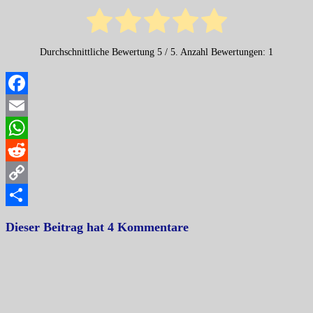
Durchschnittliche Bewertung
5
/ 5. Anzahl Bewertungen:
1
Facebook
Email
WhatsApp
Reddit
Copy
Link
Teilen
Dieser Beitrag hat 4 Kommentare