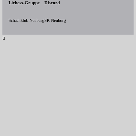
Lichess-Gruppe
Discord
Schachklub Neuburg
SK Neuburg