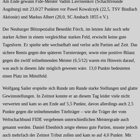
Am Ende gewann Fide-Meister Vadim Lavrinenkov (Schachfreunde
Augsburg) mit 23,0/27 Punkten vor Pawel Kowalczyk (22,5, TSV Bindlach
Aktionär) und Markus Albert (20,0, SC Ansbach 1855 e.V.).
Der Neuburger Blitzspezialist Benedikt Förch, im letzten Jahr noch sehr
starker Achter in einem vergleichbar starken Feld, erwischt keine gute
Tagesform. Er spielte sehr wechselhaft und verlor acht Partien auf Zeit. Das
sichere Remis gegen den späteren Turniersieger, sowie eine positive Bilanz
gegen die zwölf teilnehmenden Meister (6,5/12) waren ein Hinweis darauf,
was auch in diesem Jahr möglich gewesen wäre. 13,0 Punkte bedeuteten
einen Platz im Mittelfeld.
Wolfgang Sailer erspielte sich Runde um Runde starke Stellungen und glatte
Gewinnstellungen. In Zeitnot konnte er an diesem Tag leider viele nicht
verwerten und kam so am Ende auf 5,5 Punkte, davon allerdings auch 2,5
Punkte gegen die teilnehmenden Titelträger – wie die Träger der vom
Weltschachbund FIDE vergebenen unterschiedlichen Meistergrade auch
genannt werden. Daniel Ebenhöch zeigte ebenso gute Partien, musste jedoch
auch mehrfach der Zeitnot Tribut zollen und kam so auf 4,0 Punkte. Mit