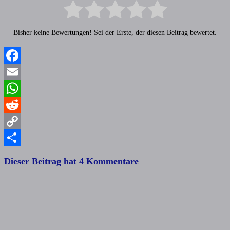
Bisher keine Bewertungen! Sei der Erste, der diesen Beitrag bewertet.
Facebook
Email
WhatsApp
Reddit
Copy
Link
Teilen
Dieser Beitrag hat 4 Kommentare