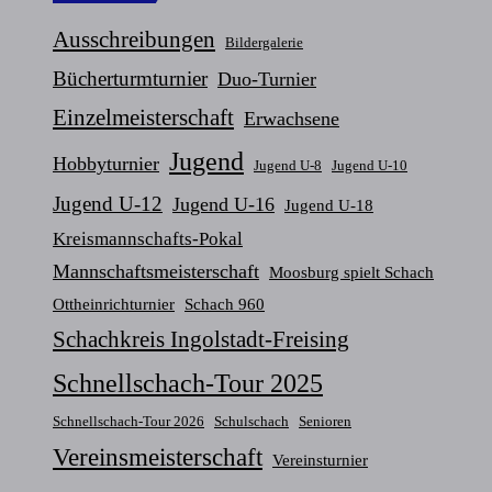
Ausschreibungen
Bildergalerie
Bücherturmturnier
Duo-Turnier
Einzelmeisterschaft
Erwachsene
Jugend
Hobbyturnier
Jugend U-8
Jugend U-10
Jugend U-12
Jugend U-16
Jugend U-18
Kreismannschafts-Pokal
Mannschaftsmeisterschaft
Moosburg spielt Schach
Ottheinrichturnier
Schach 960
Schachkreis Ingolstadt-Freising
Schnellschach-Tour 2025
Schnellschach-Tour 2026
Schulschach
Senioren
Vereinsmeisterschaft
Vereinsturnier