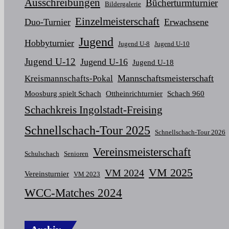
Ausschreibungen
Bücherturmturnier
Bildergalerie
Einzelmeisterschaft
Duo-Turnier
Erwachsene
Jugend
Hobbyturnier
Jugend U-8
Jugend U-10
Jugend U-12
Jugend U-16
Jugend U-18
Mannschaftsmeisterschaft
Kreismannschafts-Pokal
Moosburg spielt Schach
Ottheinrichturnier
Schach 960
Schachkreis Ingolstadt-Freising
Schnellschach-Tour 2025
Schnellschach-Tour 2026
Vereinsmeisterschaft
Schulschach
Senioren
VM 2025
VM 2024
Vereinsturnier
VM 2023
WCC-Matches 2024