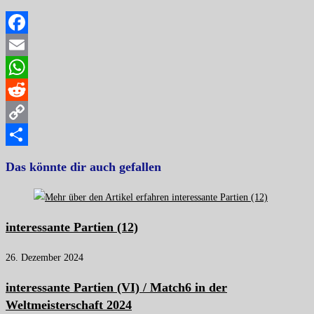
Facebook
Email
WhatsApp
Reddit
Copy
Link
Teilen
Das könnte dir auch gefallen
interessante Partien (12)
26. Dezember 2024
interessante Partien (VI) / Match6 in der
Weltmeisterschaft 2024