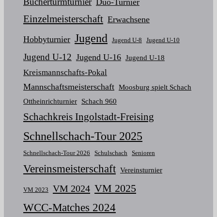
Bücherturmturnier
Duo-Turnier
Einzelmeisterschaft
Erwachsene
Jugend
Hobbyturnier
Jugend U-8
Jugend U-10
Jugend U-12
Jugend U-16
Jugend U-18
Kreismannschafts-Pokal
Mannschaftsmeisterschaft
Moosburg spielt Schach
Ottheinrichturnier
Schach 960
Schachkreis Ingolstadt-Freising
Schnellschach-Tour 2025
Schnellschach-Tour 2026
Schulschach
Senioren
Vereinsmeisterschaft
Vereinsturnier
VM 2025
VM 2024
VM 2023
WCC-Matches 2024