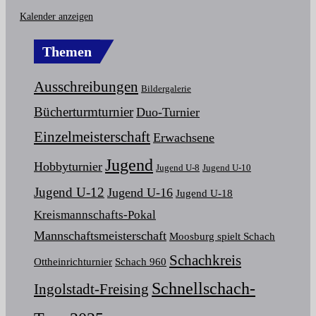
Kalender anzeigen
Themen
Ausschreibungen
Bildergalerie
Bücherturmturnier
Duo-Turnier
Einzelmeisterschaft
Erwachsene
Jugend
Hobbyturnier
Jugend U-8
Jugend U-10
Jugend U-12
Jugend U-16
Jugend U-18
Kreismannschafts-Pokal
Mannschaftsmeisterschaft
Moosburg spielt Schach
Schachkreis
Ottheinrichturnier
Schach 960
Schnellschach-
Ingolstadt-Freising