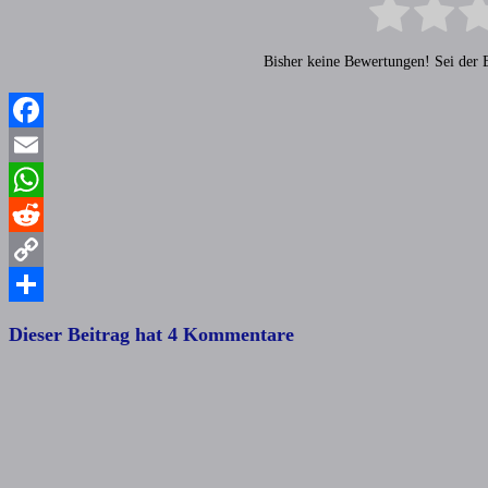
Bisher keine Bewertungen! Sei der E
Facebook
Email
WhatsApp
Reddit
Copy
Link
Teilen
Dieser Beitrag hat 4 Kommentare