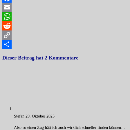
Facebook
Email
WhatsApp
Reddit
Copy
Link
Teilen
Dieser Beitrag hat 2 Kommentare
Stefan
29. Oktober 2025
Also so einen Zug hätt ich auch wirklich schneller finden können…