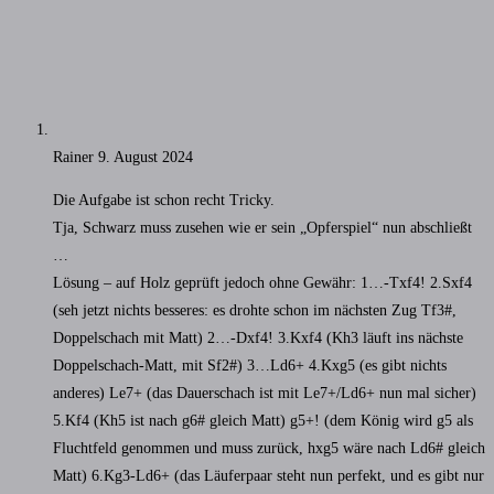
Rainer
9. August 2024
Die Aufgabe ist schon recht Tricky.
Tja, Schwarz muss zusehen wie er sein „Opferspiel“ nun abschließt
…
Lösung – auf Holz geprüft jedoch ohne Gewähr: 1…-Txf4! 2.Sxf4
(seh jetzt nichts besseres: es drohte schon im nächsten Zug Tf3#,
Doppelschach mit Matt) 2…-Dxf4! 3.Kxf4 (Kh3 läuft ins nächste
Doppelschach-Matt, mit Sf2#) 3…Ld6+ 4.Kxg5 (es gibt nichts
anderes) Le7+ (das Dauerschach ist mit Le7+/Ld6+ nun mal sicher)
5.Kf4 (Kh5 ist nach g6# gleich Matt) g5+! (dem König wird g5 als
Fluchtfeld genommen und muss zurück, hxg5 wäre nach Ld6# gleich
Matt) 6.Kg3-Ld6+ (das Läuferpaar steht nun perfekt, und es gibt nur