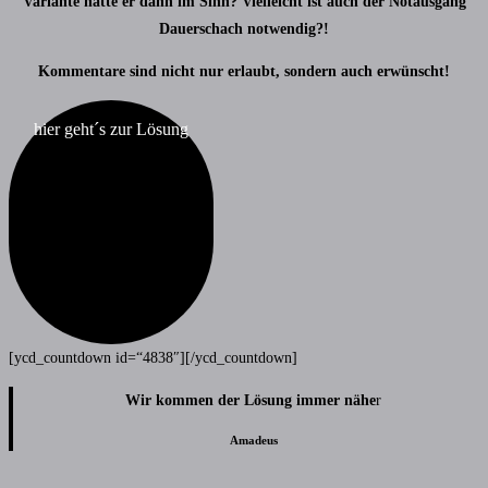
Variante hätte er dann im Sinn?
Vielleicht ist auch der Notausgang
Dauerschach notwendig?!
Kommentare sind nicht nur erlaubt, sondern auch erwünscht!
hier geht´s zur Lösung
[ycd_countdown id=“4838″][/ycd_countdown]
Wir kommen der Lösung immer nähe
r
Amadeus