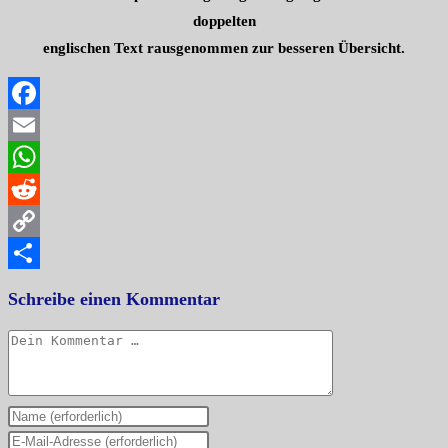
doppelten
englischen Text rausgenommen zur besseren Übersicht.
Facebook
Email
WhatsApp
Reddit
Copy
Link
Teilen
Schreibe einen Kommentar