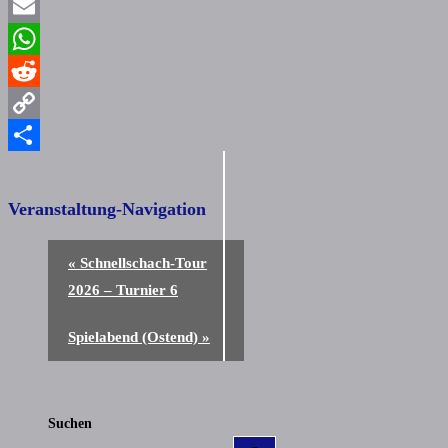
Facebook
Email
WhatsApp
Reddit
Copy
Link
Teilen
Veranstaltung-Navigation
«
Schnellschach-Tour
2026 – Turnier 6
Spielabend (Ostend)
»
Suchen