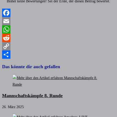
Bisher keine Bewertungen! Sei der Erste, der diesen Beitrag bewertet.
Facebook
Email
WhatsApp
Reddit
Copy
Link
Teilen
Das könnte dir auch gefallen
Mannschaftskämpfe 8. Runde
26. März 2025