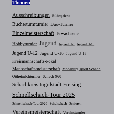
Themen
Ausschreibungen
Bildergalerie
Bücherturmturnier
Duo-Turnier
Einzelmeisterschaft
Erwachsene
Jugend
Hobbyturnier
Jugend U-8
Jugend U-10
Jugend U-12
Jugend U-16
Jugend U-18
Kreismannschafts-Pokal
Mannschaftsmeisterschaft
Moosburg spielt Schach
Ottheinrichturnier
Schach 960
Schachkreis Ingolstadt-Freising
Schnellschach-Tour 2025
Schnellschach-Tour 2026
Schulschach
Senioren
Vereinsmeisterschaft
Vereinsturnier