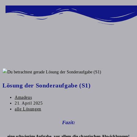
Inhalt
springen
Lösung der Sonderaufgabe (S1)
Amadeus
21. April 2025
alle Lösungen
Fazit:
eine schwierige Aufgabe, vor allem die chaotischen Abwicklungen!