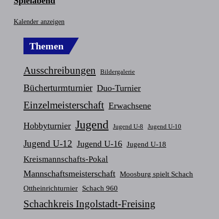
Spielabend
Kalender anzeigen
Themen
Ausschreibungen
Bildergalerie
Bücherturmturnier
Duo-Turnier
Einzelmeisterschaft
Erwachsene
Jugend
Hobbyturnier
Jugend U-8
Jugend U-10
Jugend U-12
Jugend U-16
Jugend U-18
Kreismannschafts-Pokal
Mannschaftsmeisterschaft
Moosburg spielt Schach
Ottheinrichturnier
Schach 960
Schachkreis Ingolstadt-Freising