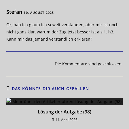
b
A
t
Li
Stefan
10. AUGUST 2025
o
p
n
o
p
k
Ok, hab ich glaub ich soweit verstanden, aber mir ist noch
nicht ganz klar, warum der Zug jetzt besser ist als 1. h3.
k
Kann mir das jemand verständlich erklären?
Die Kommentare sind geschlossen.
DAS KÖNNTE DIR AUCH GEFALLEN
Lösung der Aufgabe (98)
11. April 2026