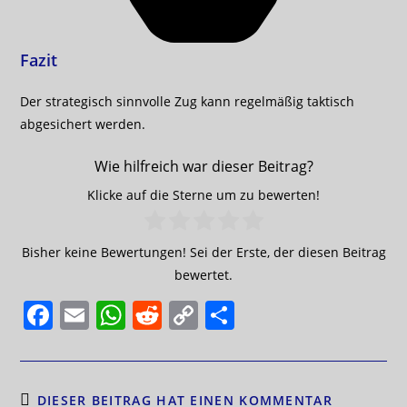
Fazit
Der strategisch sinnvolle Zug kann regelmäßig taktisch
abgesichert werden.
Wie hilfreich war dieser Beitrag?
Klicke auf die Sterne um zu bewerten!
Bisher keine Bewertungen! Sei der Erste, der diesen Beitrag
bewertet.
F
E
W
R
C
T
a
m
h
e
o
ei
c
ai
at
d
p
le
e
l
s
di
y
n
DIESER BEITRAG HAT EINEN KOMMENTAR