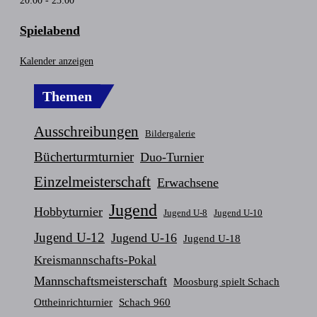
20:00
-
23:00
Spielabend
Kalender anzeigen
Themen
Ausschreibungen
Bildergalerie
Bücherturmturnier
Duo-Turnier
Einzelmeisterschaft
Erwachsene
Jugend
Hobbyturnier
Jugend U-8
Jugend U-10
Jugend U-12
Jugend U-16
Jugend U-18
Kreismannschafts-Pokal
Mannschaftsmeisterschaft
Moosburg spielt Schach
Ottheinrichturnier
Schach 960