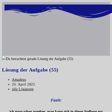
Inhalt
springen
Lösung der Aufgabe (55)
Amadeus
26. April 2025
alle Lösungen
Fazit:
ich muss schon zugeben, man kann sich in dieser Stellung gut