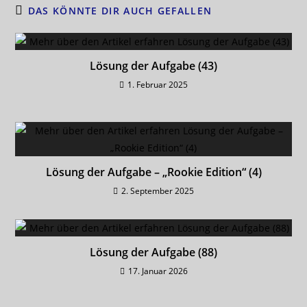
e
l
s
di
y
n
DAS KÖNNTE DIR AUCH GEFALLEN
b
A
t
Li
o
p
n
Lösung der Aufgabe (43)
o
p
k
1. Februar 2025
k
Lösung der Aufgabe – „Rookie Edition“ (4)
2. September 2025
Lösung der Aufgabe (88)
17. Januar 2026