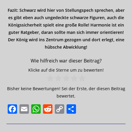
Fazit: Schwarz wird hier von Stellungspech sprechen, aber
es gibt eben auch ungedeckte schwarze Figuren, auch die
Königssicherheit spielt eine große Rolle! Harmonie ist ein
guter Ratgeber, daran sollte man sich immer orientieren!
Der König wird ins Zentrum gezogen und dort erlegt, eine
hübsche Abwicklung!
Wie hilfreich war dieser Beitrag?
Klicke auf die Sterne um zu bewerten!
Bisher keine Bewertungen! Sei der Erste, der diesen Beitrag
bewertet.
F
E
W
R
C
T
a
m
h
e
o
ei
c
ai
at
d
p
le