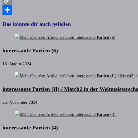
Copy
Link
Teilen
Das könnte dir auch gefallen
interessante Partien (6)
16. August 2024
interessante Partien (II) / Match2 in der Weltmeistersch
26. November 2024
interessante Partien (4)