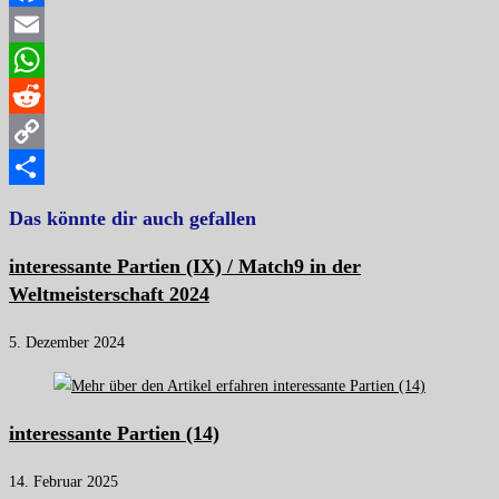
Facebook
Email
WhatsApp
Reddit
Copy
Link
Teilen
Das könnte dir auch gefallen
interessante Partien (IX) / Match9 in der
Weltmeisterschaft 2024
5. Dezember 2024
interessante Partien (14)
14. Februar 2025