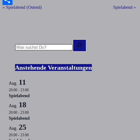
«
Spielabend (Ostend)
Spielabend
»
Veranstaltung-
Link
Teilen
Navigation
Suchen
Anstehende Veranstaltungen
11
Aug.
20:00
-
23:00
Spielabend
18
Aug.
20:00
-
23:00
Spielabend
25
Aug.
20:00
-
23:00