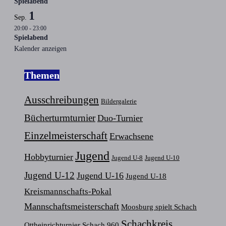
Spielabend
1
Sep.
20:00
-
23:00
Spielabend
Kalender anzeigen
Themen
Ausschreibungen
Bildergalerie
Bücherturmturnier
Duo-Turnier
Einzelmeisterschaft
Erwachsene
Jugend
Hobbyturnier
Jugend U-8
Jugend U-10
Jugend U-12
Jugend U-16
Jugend U-18
Kreismannschafts-Pokal
Mannschaftsmeisterschaft
Moosburg spielt Schach
Schachkreis
Ottheinrichturnier
Schach 960