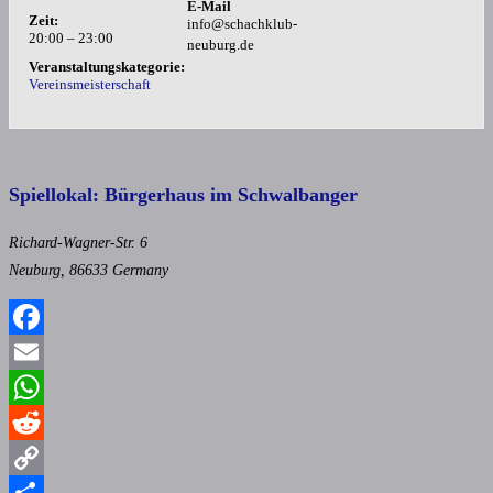
E-Mail
Zeit:
info@schachklub-
20:00 – 23:00
neuburg.de
Veranstaltungskategorie:
Vereinsmeisterschaft
Spiellokal: Bürgerhaus im Schwalbanger
Richard-Wagner-Str. 6
Neuburg
,
86633
Germany
Facebook
Email
WhatsApp
Reddit
Copy