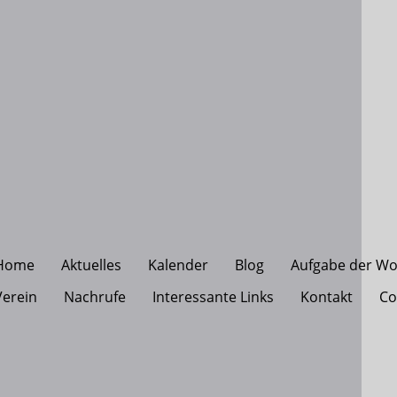
Home
Aktuelles
Kalender
Blog
Aufgabe der W
Verein
Nachrufe
Interessante Links
Kontakt
Co