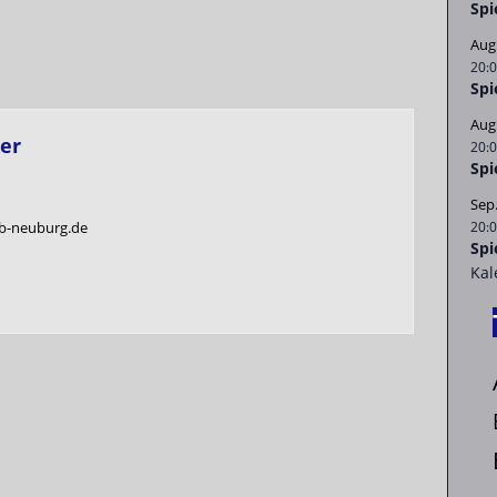
Spi
Aug
20:
Spi
Aug
er
20:
Spi
Sep
b-neuburg.de
20:
Spi
Kal