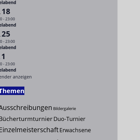
elabend
18
.
00
-
23:00
elabend
25
.
00
-
23:00
elabend
1
.
00
-
23:00
elabend
ender anzeigen
Themen
Ausschreibungen
Bildergalerie
Bücherturmturnier
Duo-Turnier
Einzelmeisterschaft
Erwachsene