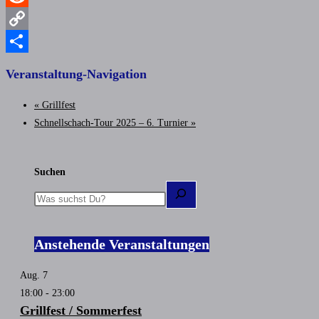
Reddit
Copy
Link
Teilen
Veranstaltung-Navigation
«
Grillfest
Schnellschach-Tour 2025 – 6. Turnier
»
Suchen
Anstehende Veranstaltungen
Aug.
7
18:00
-
23:00
Grillfest / Sommerfest