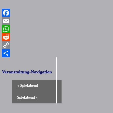
Facebook
Email
WhatsApp
Reddit
Copy
Link
Teilen
Veranstaltung-Navigation
«
Spielabend
Spielabend
»