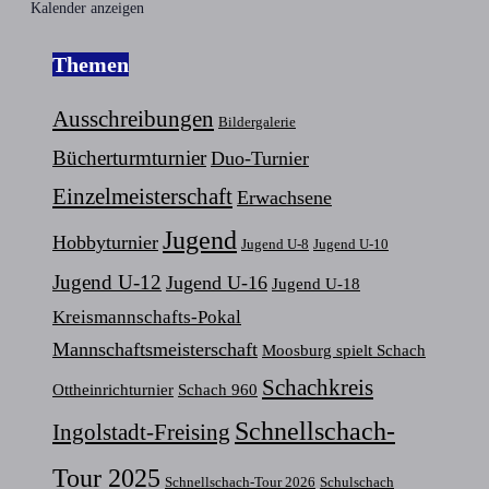
Kalender anzeigen
Themen
Ausschreibungen
Bildergalerie
Bücherturmturnier
Duo-Turnier
Einzelmeisterschaft
Erwachsene
Jugend
Hobbyturnier
Jugend U-8
Jugend U-10
Jugend U-12
Jugend U-16
Jugend U-18
Kreismannschafts-Pokal
Mannschaftsmeisterschaft
Moosburg spielt Schach
Schachkreis
Ottheinrichturnier
Schach 960
Schnellschach-
Ingolstadt-Freising
Tour 2025
Schnellschach-Tour 2026
Schulschach