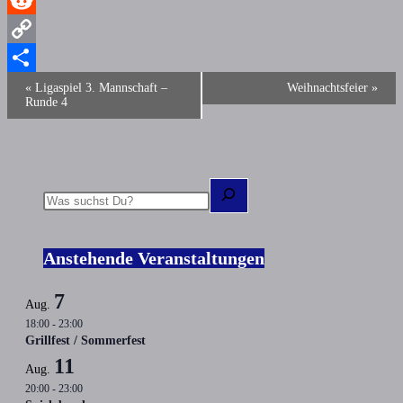
Reddit
Copy
Veranstaltung-
Link
Teilen
«
Ligaspiel 3. Mannschaft –
Weihnachtsfeier
»
Navigation
Runde 4
Suchen
Anstehende Veranstaltungen
7
Aug.
18:00
-
23:00
Grillfest / Sommerfest
11
Aug.
20:00
-
23:00