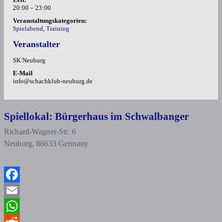
20:00 – 23:00
Veranstaltungskategorien:
Spielabend
,
Training
Veranstalter
SK Neuburg
E-Mail
info@schachklub-neuburg.de
Spiellokal: Bürgerhaus im Schwalbanger
Richard-Wagner-Str. 6
Neuburg
,
86633
Germany
Facebook
Email
WhatsApp