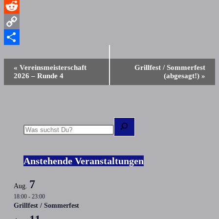
WhatsApp
Reddit
Copy
Link
Teilen
Veranstaltung-
«
Vereinsmeisterschaft
Grillfest / Sommerfest
Navigation
2026 – Runde 4
(abgesagt!)
»
Suchen
Anstehende Veranstaltungen
7
Aug.
18:00
-
23:00
Grillfest / Sommerfest