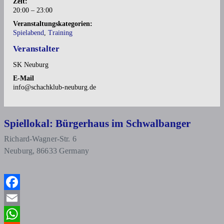
Zeit:
20:00 – 23:00
Veranstaltungskategorien:
Spielabend
,
Training
Veranstalter
SK Neuburg
E-Mail
info@schachklub-neuburg.de
Spiellokal: Bürgerhaus im Schwalbanger
Richard-Wagner-Str. 6
Neuburg
,
86633
Germany
Facebook
Email