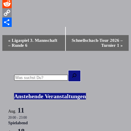
WhatsApp
Reddit
Copy
Link
Teilen
Veranstaltung-
«
Ligaspiel 3. Mannschaft
Schnellschach-Tour 2026 –
Navigation
– Runde 6
Turnier 1
»
Suchen
Anstehende Veranstaltungen
11
Aug.
20:00
-
23:00
Spielabend