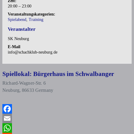
Zeit:
20:00 – 23:00
Veranstaltungskategorien:
Spielabend
,
Training
Veranstalter
SK Neuburg
E-Mail
info@schachklub-neuburg.de
Spiellokal: Bürgerhaus im Schwalbanger
Richard-Wagner-Str. 6
Neuburg
,
86633
Germany
Facebook
Email