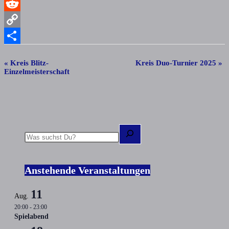
WhatsApp
Reddit
Copy
Link
Teilen
«
Kreis Blitz-
Kreis Duo-Turnier 2025
»
Veranstaltung-
Einzelmeisterschaft
Navigation
Suchen
Anstehende Veranstaltungen
11
Aug.
20:00
-
23:00
Spielabend