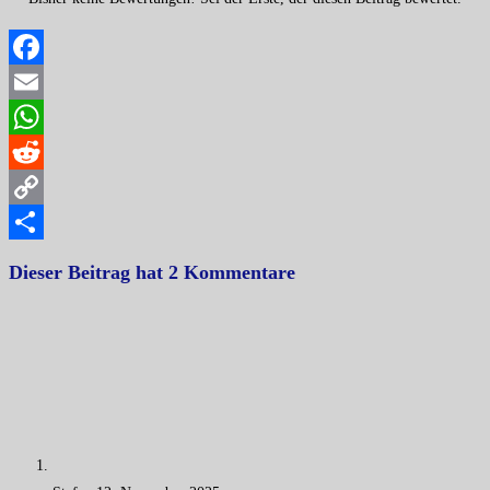
Facebook
Email
WhatsApp
Reddit
Copy
Link
Teilen
Dieser Beitrag hat 2 Kommentare