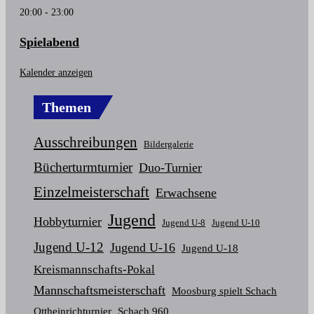
20:00
-
23:00
Spielabend
Kalender anzeigen
Themen
Ausschreibungen
Bildergalerie
Bücherturmturnier
Duo-Turnier
Einzelmeisterschaft
Erwachsene
Jugend
Hobbyturnier
Jugend U-8
Jugend U-10
Jugend U-12
Jugend U-16
Jugend U-18
Kreismannschafts-Pokal
Mannschaftsmeisterschaft
Moosburg spielt Schach
Ottheinrichturnier
Schach 960