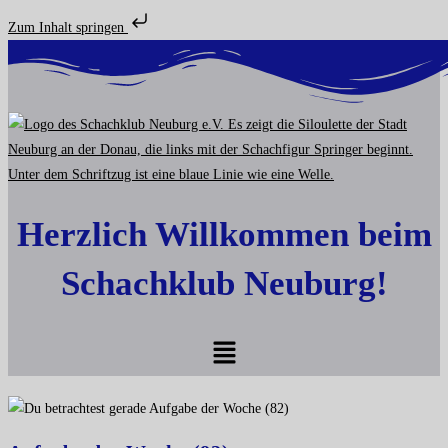
Zum Inhalt springen
Zum
Inhalt
springen
Herzlich Willkommen beim
Schachklub Neuburg!
Menü