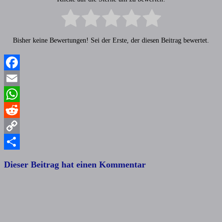
Bisher keine Bewertungen! Sei der Erste, der diesen Beitrag bewertet.
Facebook
Email
WhatsApp
Reddit
Copy
Link
Teilen
Dieser Beitrag hat einen Kommentar