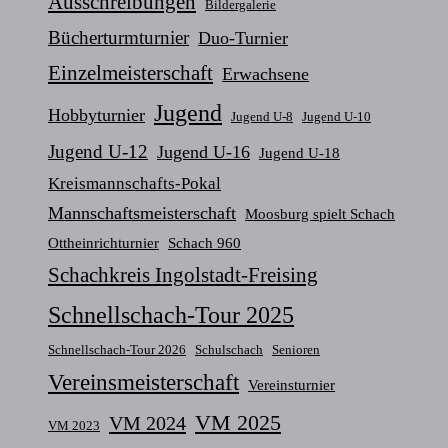
Ausschreibungen
Bildergalerie
Bücherturmturnier
Duo-Turnier
Einzelmeisterschaft
Erwachsene
Jugend
Hobbyturnier
Jugend U-8
Jugend U-10
Jugend U-12
Jugend U-16
Jugend U-18
Kreismannschafts-Pokal
Mannschaftsmeisterschaft
Moosburg spielt Schach
Ottheinrichturnier
Schach 960
Schachkreis Ingolstadt-Freising
Schnellschach-Tour 2025
Schnellschach-Tour 2026
Schulschach
Senioren
Vereinsmeisterschaft
Vereinsturnier
VM 2025
VM 2024
VM 2023